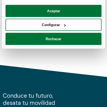
Coches de segunda mano
Si lo permite, también quisiéramos:
Aceptar
Recopilar información sobre su ubicación geográfica
Coches de km0
que puede tener una precisión de varios metros
Configurar
Coches de renting
Identificar su dispositivo analizándolo activamente
para buscar características específicas (huellas
Rechazar
digitales)
Obtenga más información sobre cómo se procesan sus
datos personales y establezca sus preferencias en la
sección de datos
. Puede cambiar o retirar su
consentimiento en cualquier momento en la Declaración
de cookies.
Las cookies de este sitio web se usan para personalizar
el contenido y los anuncios, ofrecer funciones de redes
sociales y analizar el tráfico. Además, compartimos
Conduce tu futuro,
información sobre el uso que haga del sitio web con
desata tu movilidad
nuestros partners de redes sociales, publicidad y análisis