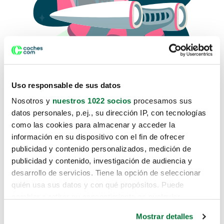
Uso responsable de sus datos
Nosotros y
nuestros 1022 socios
procesamos sus
datos personales, p.ej., su dirección IP, con tecnologías
como las cookies para almacenar y acceder la
Lo sentimos, no sabemos como
información en su dispositivo con el fin de ofrecer
te hemos traido hasta aquí.
publicidad y contenido personalizados, medición de
publicidad y contenido, investigación de audiencia y
desarrollo de servicios. Tiene la opción de seleccionar
Pero puedes encontrar el coche que estás
quién usa sus datos y con qué propósitos. Puede
buscando en alguno de estos enlaces:
cambiar o retirar su consentimiento en cualquier
momento desde la Declaración de cookies o clicando en
Coches nuevos
Mostrar detalles
el Menú de consentimiento.