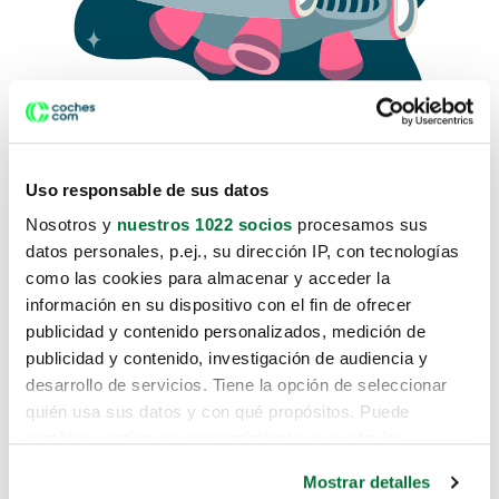
Uso responsable de sus datos
Nosotros y
nuestros 1022 socios
procesamos sus
datos personales, p.ej., su dirección IP, con tecnologías
como las cookies para almacenar y acceder la
Lo sentimos, no sabemos como
información en su dispositivo con el fin de ofrecer
te hemos traido hasta aquí.
publicidad y contenido personalizados, medición de
publicidad y contenido, investigación de audiencia y
desarrollo de servicios. Tiene la opción de seleccionar
Pero puedes encontrar el coche que estás
quién usa sus datos y con qué propósitos. Puede
buscando en alguno de estos enlaces:
cambiar o retirar su consentimiento en cualquier
momento desde la Declaración de cookies o clicando en
Coches nuevos
Mostrar detalles
el Menú de consentimiento.