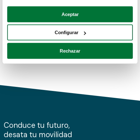
Coches de segunda mano
Si lo permite, también quisiéramos:
Aceptar
Recopilar información sobre su ubicación geográfica
Coches de km0
que puede tener una precisión de varios metros
Configurar
Coches de renting
Identificar su dispositivo analizándolo activamente
para buscar características específicas (huellas
Rechazar
digitales)
Obtenga más información sobre cómo se procesan sus
datos personales y establezca sus preferencias en la
sección de datos
. Puede cambiar o retirar su
consentimiento en cualquier momento en la Declaración
de cookies.
Las cookies de este sitio web se usan para personalizar
el contenido y los anuncios, ofrecer funciones de redes
sociales y analizar el tráfico. Además, compartimos
Conduce tu futuro,
información sobre el uso que haga del sitio web con
desata tu movilidad
nuestros partners de redes sociales, publicidad y análisis