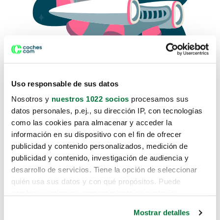
Uso responsable de sus datos
Nosotros y
nuestros 1022 socios
procesamos sus
datos personales, p.ej., su dirección IP, con tecnologías
como las cookies para almacenar y acceder la
Lo sentimos, no sabemos como
información en su dispositivo con el fin de ofrecer
te hemos traido hasta aquí.
publicidad y contenido personalizados, medición de
publicidad y contenido, investigación de audiencia y
desarrollo de servicios. Tiene la opción de seleccionar
Pero puedes encontrar el coche que estás
quién usa sus datos y con qué propósitos. Puede
buscando en alguno de estos enlaces:
cambiar o retirar su consentimiento en cualquier
momento desde la Declaración de cookies o clicando en
Coches nuevos
Mostrar detalles
el Menú de consentimiento.