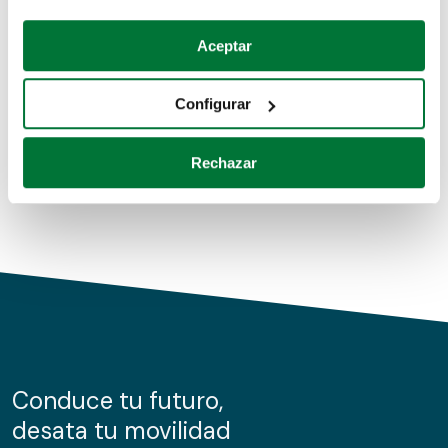
Coches de segunda mano
Si lo permite, también quisiéramos:
Aceptar
Recopilar información sobre su ubicación geográfica
Coches de km0
que puede tener una precisión de varios metros
Configurar
Coches de renting
Identificar su dispositivo analizándolo activamente
para buscar características específicas (huellas
Rechazar
digitales)
Obtenga más información sobre cómo se procesan sus
datos personales y establezca sus preferencias en la
sección de datos
. Puede cambiar o retirar su
consentimiento en cualquier momento en la Declaración
de cookies.
Las cookies de este sitio web se usan para personalizar
el contenido y los anuncios, ofrecer funciones de redes
sociales y analizar el tráfico. Además, compartimos
Conduce tu futuro,
información sobre el uso que haga del sitio web con
desata tu movilidad
nuestros partners de redes sociales, publicidad y análisis