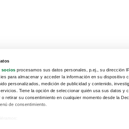
datos
 socios
procesamos sus datos personales, p.ej., su dirección I
es para almacenar y acceder la información en su dispositivo co
nido personalizados, medición de publicidad y contenido, investi
servicios. Tiene la opción de seleccionar quién usa sus datos y 
 o retirar su consentimiento en cualquier momento desde la Dec
Menú de consentimiento.
siéramos:
Aviso protección de datos
 sobre su ubicación geográfica que puede tener una precisión de