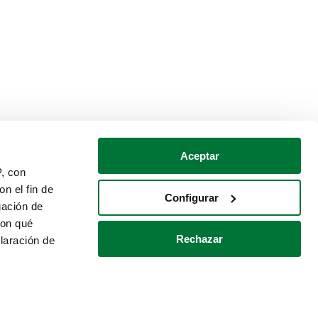
Aceptar
P, con
n el fin de
Configurar
gación de
con qué
Rechazar
laración de
Política de cookies
Contacto
 varios metros