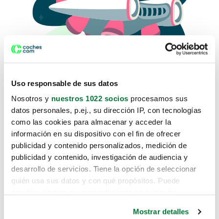
Uso responsable de sus datos
Nosotros y
nuestros 1022 socios
procesamos sus
datos personales, p.ej., su dirección IP, con tecnologías
como las cookies para almacenar y acceder la
Lo sentimos, no sabemos como
información en su dispositivo con el fin de ofrecer
te hemos traido hasta aquí.
publicidad y contenido personalizados, medición de
publicidad y contenido, investigación de audiencia y
desarrollo de servicios. Tiene la opción de seleccionar
Pero puedes encontrar el coche que estás
quién usa sus datos y con qué propósitos. Puede
buscando en alguno de estos enlaces:
cambiar o retirar su consentimiento en cualquier
momento desde la Declaración de cookies o clicando en
Coches nuevos
Mostrar detalles
el Menú de consentimiento.