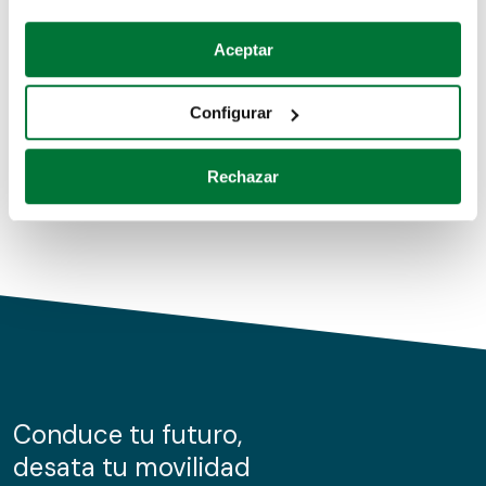
Coches de segunda mano
Si lo permite, también quisiéramos:
Aceptar
Recopilar información sobre su ubicación geográfica
Coches de km0
que puede tener una precisión de varios metros
Configurar
Coches de renting
Identificar su dispositivo analizándolo activamente
para buscar características específicas (huellas
Rechazar
digitales)
Obtenga más información sobre cómo se procesan sus
datos personales y establezca sus preferencias en la
sección de datos
. Puede cambiar o retirar su
consentimiento en cualquier momento en la Declaración
de cookies.
Las cookies de este sitio web se usan para personalizar
el contenido y los anuncios, ofrecer funciones de redes
sociales y analizar el tráfico. Además, compartimos
Conduce tu futuro,
información sobre el uso que haga del sitio web con
desata tu movilidad
nuestros partners de redes sociales, publicidad y análisis