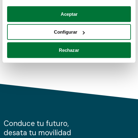
Coches de segunda mano
Si lo permite, también quisiéramos:
Aceptar
Recopilar información sobre su ubicación geográfica
Coches de km0
que puede tener una precisión de varios metros
Configurar
Coches de renting
Identificar su dispositivo analizándolo activamente
para buscar características específicas (huellas
Rechazar
digitales)
Obtenga más información sobre cómo se procesan sus
datos personales y establezca sus preferencias en la
sección de datos
. Puede cambiar o retirar su
consentimiento en cualquier momento en la Declaración
de cookies.
Las cookies de este sitio web se usan para personalizar
el contenido y los anuncios, ofrecer funciones de redes
sociales y analizar el tráfico. Además, compartimos
Conduce tu futuro,
información sobre el uso que haga del sitio web con
desata tu movilidad
nuestros partners de redes sociales, publicidad y análisis