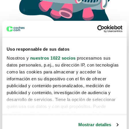
Uso responsable de sus datos
Nosotros y
nuestros 1022 socios
procesamos sus
datos personales, p.ej., su dirección IP, con tecnologías
como las cookies para almacenar y acceder la
Lo sentimos, no sabemos como
información en su dispositivo con el fin de ofrecer
te hemos traido hasta aquí.
publicidad y contenido personalizados, medición de
publicidad y contenido, investigación de audiencia y
desarrollo de servicios. Tiene la opción de seleccionar
Pero puedes encontrar el coche que estás
quién usa sus datos y con qué propósitos. Puede
buscando en alguno de estos enlaces:
cambiar o retirar su consentimiento en cualquier
momento desde la Declaración de cookies o clicando en
Coches nuevos
Mostrar detalles
el Menú de consentimiento.