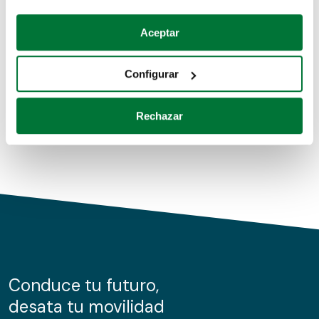
Coches de segunda mano
Si lo permite, también quisiéramos:
Aceptar
Recopilar información sobre su ubicación geográfica
Coches de km0
que puede tener una precisión de varios metros
Configurar
Coches de renting
Identificar su dispositivo analizándolo activamente
para buscar características específicas (huellas
Rechazar
digitales)
Obtenga más información sobre cómo se procesan sus
datos personales y establezca sus preferencias en la
sección de datos
. Puede cambiar o retirar su
consentimiento en cualquier momento en la Declaración
de cookies.
Las cookies de este sitio web se usan para personalizar
el contenido y los anuncios, ofrecer funciones de redes
sociales y analizar el tráfico. Además, compartimos
Conduce tu futuro,
información sobre el uso que haga del sitio web con
desata tu movilidad
nuestros partners de redes sociales, publicidad y análisis