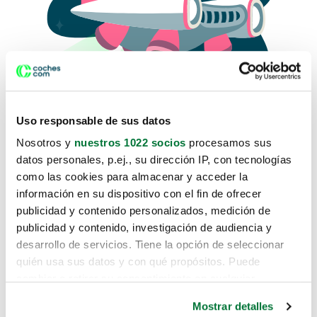
Uso responsable de sus datos
Nosotros y
nuestros 1022 socios
procesamos sus
datos personales, p.ej., su dirección IP, con tecnologías
como las cookies para almacenar y acceder la
Lo sentimos, no sabemos como
información en su dispositivo con el fin de ofrecer
te hemos traido hasta aquí.
publicidad y contenido personalizados, medición de
publicidad y contenido, investigación de audiencia y
desarrollo de servicios. Tiene la opción de seleccionar
Pero puedes encontrar el coche que estás
quién usa sus datos y con qué propósitos. Puede
buscando en alguno de estos enlaces:
cambiar o retirar su consentimiento en cualquier
momento desde la Declaración de cookies o clicando en
Coches nuevos
Mostrar detalles
el Menú de consentimiento.