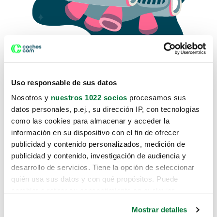
Uso responsable de sus datos
Nosotros y
nuestros 1022 socios
procesamos sus
datos personales, p.ej., su dirección IP, con tecnologías
como las cookies para almacenar y acceder la
Lo sentimos, no sabemos como
información en su dispositivo con el fin de ofrecer
te hemos traido hasta aquí.
publicidad y contenido personalizados, medición de
publicidad y contenido, investigación de audiencia y
desarrollo de servicios. Tiene la opción de seleccionar
Pero puedes encontrar el coche que estás
quién usa sus datos y con qué propósitos. Puede
buscando en alguno de estos enlaces:
cambiar o retirar su consentimiento en cualquier
momento desde la Declaración de cookies o clicando en
Coches nuevos
Mostrar detalles
el Menú de consentimiento.