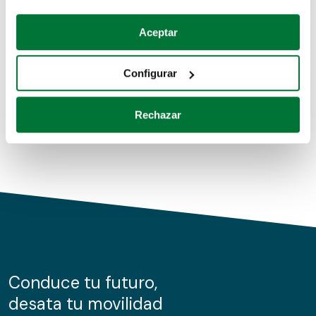
Coches de segunda mano
Si lo permite, también quisiéramos:
Aceptar
Recopilar información sobre su ubicación geográfica
Coches de km0
que puede tener una precisión de varios metros
Configurar
Coches de renting
Identificar su dispositivo analizándolo activamente
para buscar características específicas (huellas
Rechazar
digitales)
Obtenga más información sobre cómo se procesan sus
datos personales y establezca sus preferencias en la
sección de datos
. Puede cambiar o retirar su
consentimiento en cualquier momento en la Declaración
de cookies.
Las cookies de este sitio web se usan para personalizar
el contenido y los anuncios, ofrecer funciones de redes
sociales y analizar el tráfico. Además, compartimos
Conduce tu futuro,
información sobre el uso que haga del sitio web con
desata tu movilidad
nuestros partners de redes sociales, publicidad y análisis