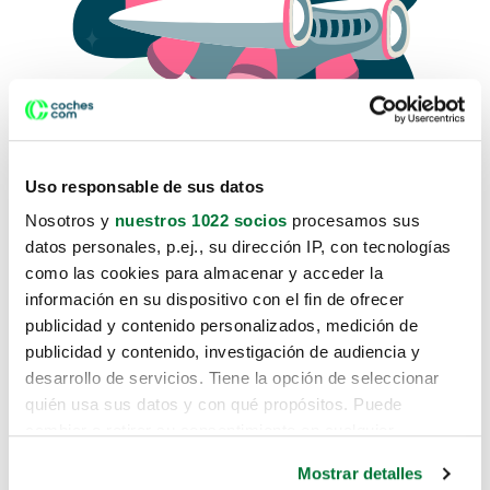
Uso responsable de sus datos
Nosotros y
nuestros 1022 socios
procesamos sus
datos personales, p.ej., su dirección IP, con tecnologías
como las cookies para almacenar y acceder la
Lo sentimos, no sabemos como
información en su dispositivo con el fin de ofrecer
te hemos traido hasta aquí.
publicidad y contenido personalizados, medición de
publicidad y contenido, investigación de audiencia y
desarrollo de servicios. Tiene la opción de seleccionar
Pero puedes encontrar el coche que estás
quién usa sus datos y con qué propósitos. Puede
buscando en alguno de estos enlaces:
cambiar o retirar su consentimiento en cualquier
momento desde la Declaración de cookies o clicando en
Coches nuevos
Mostrar detalles
el Menú de consentimiento.