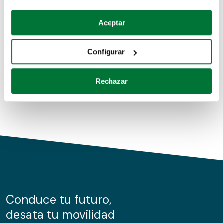
Coches de segunda mano
Si lo permite, también quisiéramos:
Aceptar
Recopilar información sobre su ubicación geográfica
Coches de km0
que puede tener una precisión de varios metros
Configurar
Coches de renting
Identificar su dispositivo analizándolo activamente
para buscar características específicas (huellas
Rechazar
digitales)
Obtenga más información sobre cómo se procesan sus
datos personales y establezca sus preferencias en la
sección de datos
. Puede cambiar o retirar su
consentimiento en cualquier momento en la Declaración
de cookies.
Las cookies de este sitio web se usan para personalizar
el contenido y los anuncios, ofrecer funciones de redes
sociales y analizar el tráfico. Además, compartimos
Conduce tu futuro,
información sobre el uso que haga del sitio web con
desata tu movilidad
nuestros partners de redes sociales, publicidad y análisis