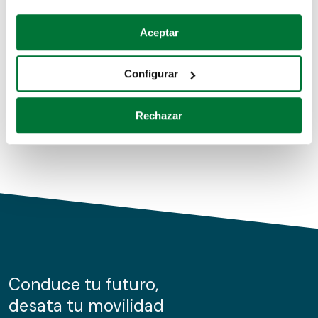
Coches de segunda mano
Si lo permite, también quisiéramos:
Aceptar
Recopilar información sobre su ubicación geográfica
Coches de km0
que puede tener una precisión de varios metros
Configurar
Coches de renting
Identificar su dispositivo analizándolo activamente
para buscar características específicas (huellas
Rechazar
digitales)
Obtenga más información sobre cómo se procesan sus
datos personales y establezca sus preferencias en la
sección de datos
. Puede cambiar o retirar su
consentimiento en cualquier momento en la Declaración
de cookies.
Las cookies de este sitio web se usan para personalizar
el contenido y los anuncios, ofrecer funciones de redes
sociales y analizar el tráfico. Además, compartimos
Conduce tu futuro,
información sobre el uso que haga del sitio web con
desata tu movilidad
nuestros partners de redes sociales, publicidad y análisis