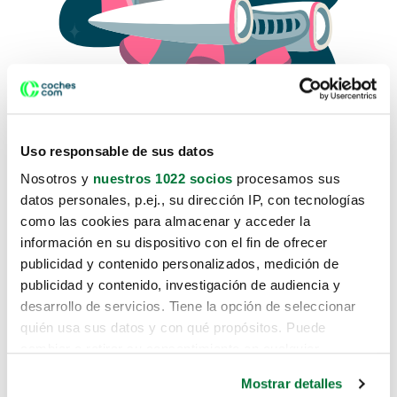
Uso responsable de sus datos
Nosotros y
nuestros 1022 socios
procesamos sus
datos personales, p.ej., su dirección IP, con tecnologías
como las cookies para almacenar y acceder la
Lo sentimos, no sabemos como
información en su dispositivo con el fin de ofrecer
te hemos traido hasta aquí.
publicidad y contenido personalizados, medición de
publicidad y contenido, investigación de audiencia y
desarrollo de servicios. Tiene la opción de seleccionar
Pero puedes encontrar el coche que estás
quién usa sus datos y con qué propósitos. Puede
buscando en alguno de estos enlaces:
cambiar o retirar su consentimiento en cualquier
momento desde la Declaración de cookies o clicando en
Coches nuevos
Mostrar detalles
el Menú de consentimiento.