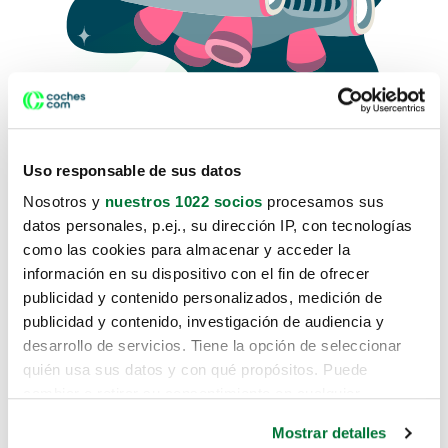
Uso responsable de sus datos
Nosotros y
nuestros 1022 socios
procesamos sus
datos personales, p.ej., su dirección IP, con tecnologías
como las cookies para almacenar y acceder la
Lo sentimos, no sabemos como
información en su dispositivo con el fin de ofrecer
te hemos traido hasta aquí.
publicidad y contenido personalizados, medición de
publicidad y contenido, investigación de audiencia y
desarrollo de servicios. Tiene la opción de seleccionar
Pero puedes encontrar el coche que estás
quién usa sus datos y con qué propósitos. Puede
buscando en alguno de estos enlaces:
cambiar o retirar su consentimiento en cualquier
momento desde la Declaración de cookies o clicando en
Coches nuevos
Mostrar detalles
el Menú de consentimiento.