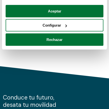
Coches de segunda mano
Si lo permite, también quisiéramos:
Aceptar
Recopilar información sobre su ubicación geográfica
Coches de km0
que puede tener una precisión de varios metros
Configurar
Coches de renting
Identificar su dispositivo analizándolo activamente
para buscar características específicas (huellas
Rechazar
digitales)
Obtenga más información sobre cómo se procesan sus
datos personales y establezca sus preferencias en la
sección de datos
. Puede cambiar o retirar su
consentimiento en cualquier momento en la Declaración
de cookies.
Las cookies de este sitio web se usan para personalizar
el contenido y los anuncios, ofrecer funciones de redes
sociales y analizar el tráfico. Además, compartimos
Conduce tu futuro,
información sobre el uso que haga del sitio web con
desata tu movilidad
nuestros partners de redes sociales, publicidad y análisis