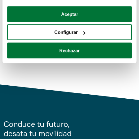
Coches de segunda mano
Si lo permite, también quisiéramos:
Aceptar
Recopilar información sobre su ubicación geográfica
Coches de km0
que puede tener una precisión de varios metros
Configurar
Coches de renting
Identificar su dispositivo analizándolo activamente
para buscar características específicas (huellas
Rechazar
digitales)
Obtenga más información sobre cómo se procesan sus
datos personales y establezca sus preferencias en la
sección de datos
. Puede cambiar o retirar su
consentimiento en cualquier momento en la Declaración
de cookies.
Las cookies de este sitio web se usan para personalizar
el contenido y los anuncios, ofrecer funciones de redes
sociales y analizar el tráfico. Además, compartimos
Conduce tu futuro,
información sobre el uso que haga del sitio web con
desata tu movilidad
nuestros partners de redes sociales, publicidad y análisis