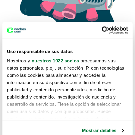
Uso responsable de sus datos
Nosotros y
nuestros 1022 socios
procesamos sus
datos personales, p.ej., su dirección IP, con tecnologías
como las cookies para almacenar y acceder la
Lo sentimos, no sabemos como
información en su dispositivo con el fin de ofrecer
te hemos traido hasta aquí.
publicidad y contenido personalizados, medición de
publicidad y contenido, investigación de audiencia y
desarrollo de servicios. Tiene la opción de seleccionar
Pero puedes encontrar el coche que estás
quién usa sus datos y con qué propósitos. Puede
buscando en alguno de estos enlaces:
cambiar o retirar su consentimiento en cualquier
momento desde la Declaración de cookies o clicando en
Coches nuevos
Mostrar detalles
el Menú de consentimiento.