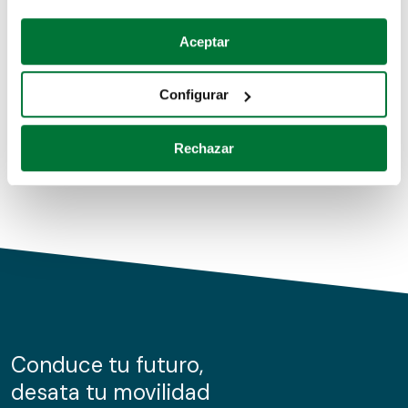
Coches de segunda mano
Si lo permite, también quisiéramos:
Aceptar
Recopilar información sobre su ubicación geográfica
Coches de km0
que puede tener una precisión de varios metros
Configurar
Coches de renting
Identificar su dispositivo analizándolo activamente
para buscar características específicas (huellas
Rechazar
digitales)
Obtenga más información sobre cómo se procesan sus
datos personales y establezca sus preferencias en la
sección de datos
. Puede cambiar o retirar su
consentimiento en cualquier momento en la Declaración
de cookies.
Las cookies de este sitio web se usan para personalizar
el contenido y los anuncios, ofrecer funciones de redes
sociales y analizar el tráfico. Además, compartimos
Conduce tu futuro,
información sobre el uso que haga del sitio web con
desata tu movilidad
nuestros partners de redes sociales, publicidad y análisis