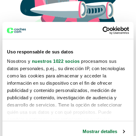
Uso responsable de sus datos
Nosotros y
nuestros 1022 socios
procesamos sus
datos personales, p.ej., su dirección IP, con tecnologías
como las cookies para almacenar y acceder la
Lo sentimos, no sabemos como
información en su dispositivo con el fin de ofrecer
te hemos traido hasta aquí.
publicidad y contenido personalizados, medición de
publicidad y contenido, investigación de audiencia y
desarrollo de servicios. Tiene la opción de seleccionar
Pero puedes encontrar el coche que estás
quién usa sus datos y con qué propósitos. Puede
buscando en alguno de estos enlaces:
cambiar o retirar su consentimiento en cualquier
momento desde la Declaración de cookies o clicando en
Coches nuevos
Mostrar detalles
el Menú de consentimiento.