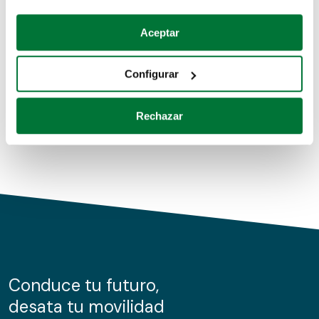
Coches de segunda mano
Si lo permite, también quisiéramos:
Aceptar
Recopilar información sobre su ubicación geográfica
Coches de km0
que puede tener una precisión de varios metros
Configurar
Coches de renting
Identificar su dispositivo analizándolo activamente
para buscar características específicas (huellas
Rechazar
digitales)
Obtenga más información sobre cómo se procesan sus
datos personales y establezca sus preferencias en la
sección de datos
. Puede cambiar o retirar su
consentimiento en cualquier momento en la Declaración
de cookies.
Las cookies de este sitio web se usan para personalizar
el contenido y los anuncios, ofrecer funciones de redes
sociales y analizar el tráfico. Además, compartimos
Conduce tu futuro,
información sobre el uso que haga del sitio web con
desata tu movilidad
nuestros partners de redes sociales, publicidad y análisis