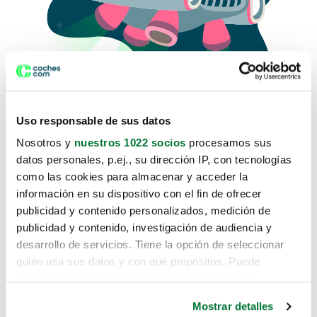
Uso responsable de sus datos
Nosotros y
nuestros 1022 socios
procesamos sus
datos personales, p.ej., su dirección IP, con tecnologías
como las cookies para almacenar y acceder la
Lo sentimos, no sabemos como
información en su dispositivo con el fin de ofrecer
te hemos traido hasta aquí.
publicidad y contenido personalizados, medición de
publicidad y contenido, investigación de audiencia y
desarrollo de servicios. Tiene la opción de seleccionar
Pero puedes encontrar el coche que estás
quién usa sus datos y con qué propósitos. Puede
buscando en alguno de estos enlaces:
cambiar o retirar su consentimiento en cualquier
momento desde la Declaración de cookies o clicando en
Coches nuevos
Mostrar detalles
el Menú de consentimiento.