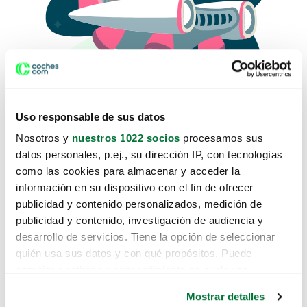
Uso responsable de sus datos
Nosotros y
nuestros 1022 socios
procesamos sus
datos personales, p.ej., su dirección IP, con tecnologías
como las cookies para almacenar y acceder la
Lo sentimos, no sabemos como
información en su dispositivo con el fin de ofrecer
te hemos traido hasta aquí.
publicidad y contenido personalizados, medición de
publicidad y contenido, investigación de audiencia y
desarrollo de servicios. Tiene la opción de seleccionar
Pero puedes encontrar el coche que estás
quién usa sus datos y con qué propósitos. Puede
buscando en alguno de estos enlaces:
cambiar o retirar su consentimiento en cualquier
momento desde la Declaración de cookies o clicando en
Coches nuevos
Mostrar detalles
el Menú de consentimiento.