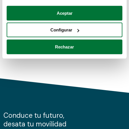
Coches de segunda mano
Si lo permite, también quisiéramos:
Aceptar
Recopilar información sobre su ubicación geográfica
Coches de km0
que puede tener una precisión de varios metros
Configurar
Coches de renting
Identificar su dispositivo analizándolo activamente
para buscar características específicas (huellas
Rechazar
digitales)
Obtenga más información sobre cómo se procesan sus
datos personales y establezca sus preferencias en la
sección de datos
. Puede cambiar o retirar su
consentimiento en cualquier momento en la Declaración
de cookies.
Las cookies de este sitio web se usan para personalizar
el contenido y los anuncios, ofrecer funciones de redes
sociales y analizar el tráfico. Además, compartimos
Conduce tu futuro,
información sobre el uso que haga del sitio web con
desata tu movilidad
nuestros partners de redes sociales, publicidad y análisis