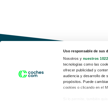
Uso responsable de sus 
Nosotros y
nuestros 1022
tecnologías como las cooki
Conduce tu futuro,
ofrecer publicidad y conte
desata tu movilidad
audiencia y desarrollo de 
propósitos. Puede cambiar
cookies o clicando en el 
Si lo permite, también qui
Acerca de nosotros
Aviso legal
Recopilar información