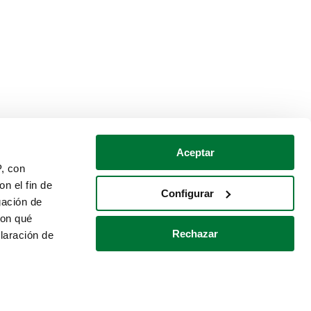
Aceptar
P, con
n el fin de
Configurar
gación de
con qué
Rechazar
laración de
Política de cookies
Contacto
 varios metros