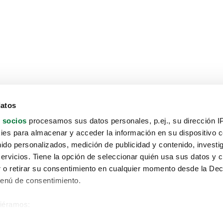
datos
 socios
procesamos sus datos personales, p.ej., su dirección I
es para almacenar y acceder la información en su dispositivo co
nido personalizados, medición de publicidad y contenido, investi
servicios. Tiene la opción de seleccionar quién usa sus datos y 
 o retirar su consentimiento en cualquier momento desde la Dec
Menú de consentimiento.
siéramos:
Aviso protección de datos
 sobre su ubicación geográfica que puede tener una precisión de