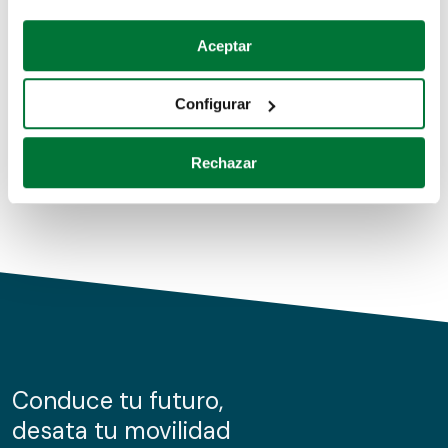
Coches de segunda mano
Si lo permite, también quisiéramos:
Aceptar
Recopilar información sobre su ubicación geográfica
Coches de km0
que puede tener una precisión de varios metros
Configurar
Coches de renting
Identificar su dispositivo analizándolo activamente
para buscar características específicas (huellas
Rechazar
digitales)
Obtenga más información sobre cómo se procesan sus
datos personales y establezca sus preferencias en la
sección de datos
. Puede cambiar o retirar su
consentimiento en cualquier momento en la Declaración
de cookies.
Las cookies de este sitio web se usan para personalizar
el contenido y los anuncios, ofrecer funciones de redes
sociales y analizar el tráfico. Además, compartimos
Conduce tu futuro,
información sobre el uso que haga del sitio web con
desata tu movilidad
nuestros partners de redes sociales, publicidad y análisis