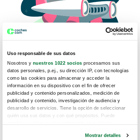
Uso responsable de sus datos
Nosotros y
nuestros 1022 socios
procesamos sus
datos personales, p.ej., su dirección IP, con tecnologías
como las cookies para almacenar y acceder la
Lo sentimos, no sabemos como
información en su dispositivo con el fin de ofrecer
te hemos traido hasta aquí.
publicidad y contenido personalizados, medición de
publicidad y contenido, investigación de audiencia y
desarrollo de servicios. Tiene la opción de seleccionar
Pero puedes encontrar el coche que estás
quién usa sus datos y con qué propósitos. Puede
buscando en alguno de estos enlaces:
cambiar o retirar su consentimiento en cualquier
momento desde la Declaración de cookies o clicando en
Coches nuevos
Mostrar detalles
el Menú de consentimiento.