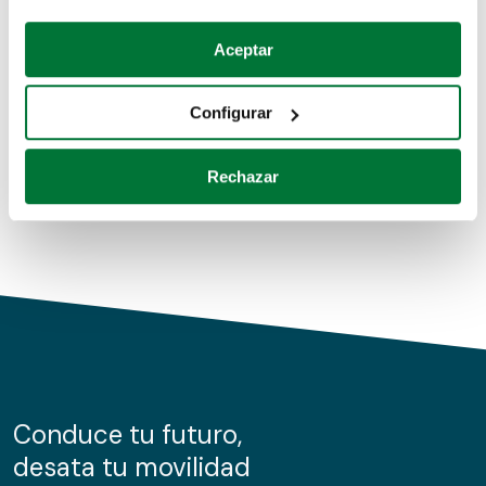
Coches de segunda mano
Si lo permite, también quisiéramos:
Aceptar
Recopilar información sobre su ubicación geográfica
Coches de km0
que puede tener una precisión de varios metros
Configurar
Coches de renting
Identificar su dispositivo analizándolo activamente
para buscar características específicas (huellas
Rechazar
digitales)
Obtenga más información sobre cómo se procesan sus
datos personales y establezca sus preferencias en la
sección de datos
. Puede cambiar o retirar su
consentimiento en cualquier momento en la Declaración
de cookies.
Las cookies de este sitio web se usan para personalizar
el contenido y los anuncios, ofrecer funciones de redes
sociales y analizar el tráfico. Además, compartimos
Conduce tu futuro,
información sobre el uso que haga del sitio web con
desata tu movilidad
nuestros partners de redes sociales, publicidad y análisis