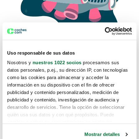
Uso responsable de sus datos
Nosotros y
nuestros 1022 socios
procesamos sus
datos personales, p.ej., su dirección IP, con tecnologías
como las cookies para almacenar y acceder la
Lo sentimos, no sabemos como
información en su dispositivo con el fin de ofrecer
te hemos traido hasta aquí.
publicidad y contenido personalizados, medición de
publicidad y contenido, investigación de audiencia y
desarrollo de servicios. Tiene la opción de seleccionar
Pero puedes encontrar el coche que estás
quién usa sus datos y con qué propósitos. Puede
buscando en alguno de estos enlaces:
cambiar o retirar su consentimiento en cualquier
momento desde la Declaración de cookies o clicando en
Coches nuevos
Mostrar detalles
el Menú de consentimiento.