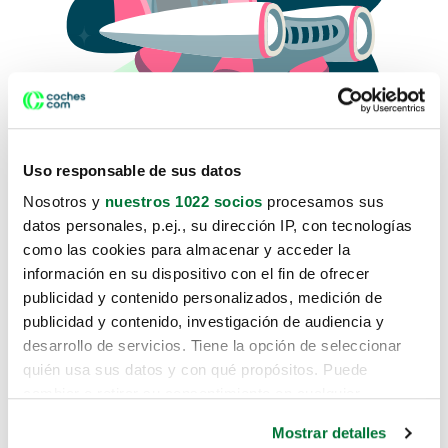
Uso responsable de sus datos
Nosotros y
nuestros 1022 socios
procesamos sus
datos personales, p.ej., su dirección IP, con tecnologías
como las cookies para almacenar y acceder la
Lo sentimos, no sabemos como
información en su dispositivo con el fin de ofrecer
te hemos traido hasta aquí.
publicidad y contenido personalizados, medición de
publicidad y contenido, investigación de audiencia y
desarrollo de servicios. Tiene la opción de seleccionar
Pero puedes encontrar el coche que estás
quién usa sus datos y con qué propósitos. Puede
buscando en alguno de estos enlaces:
cambiar o retirar su consentimiento en cualquier
momento desde la Declaración de cookies o clicando en
Coches nuevos
Mostrar detalles
el Menú de consentimiento.