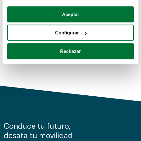
Coches de segunda mano
Si lo permite, también quisiéramos:
Aceptar
Recopilar información sobre su ubicación geográfica
Coches de km0
que puede tener una precisión de varios metros
Configurar
Coches de renting
Identificar su dispositivo analizándolo activamente
para buscar características específicas (huellas
Rechazar
digitales)
Obtenga más información sobre cómo se procesan sus
datos personales y establezca sus preferencias en la
sección de datos
. Puede cambiar o retirar su
consentimiento en cualquier momento en la Declaración
de cookies.
Las cookies de este sitio web se usan para personalizar
el contenido y los anuncios, ofrecer funciones de redes
sociales y analizar el tráfico. Además, compartimos
Conduce tu futuro,
información sobre el uso que haga del sitio web con
desata tu movilidad
nuestros partners de redes sociales, publicidad y análisis