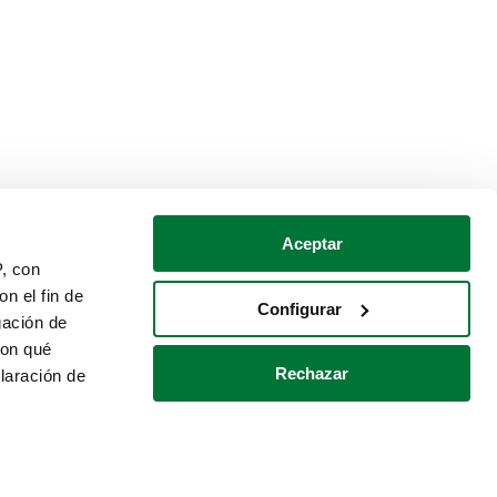
Aceptar
P, con
n el fin de
Configurar
gación de
con qué
Rechazar
laración de
Política de cookies
Contacto
 varios metros