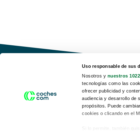
Uso responsable de sus 
Nosotros y
nuestros 1022
tecnologías como las cooki
Conduce tu futuro,
ofrecer publicidad y conte
desata tu movilidad
audiencia y desarrollo de 
propósitos. Puede cambiar
cookies o clicando en el 
Si lo permite, también qui
Acerca de nosotros
Aviso legal
Recopilar información