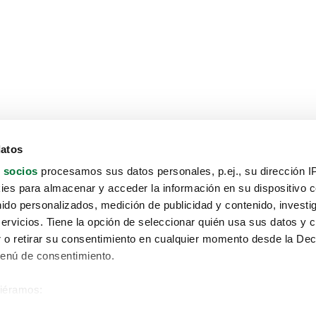
datos
 socios
procesamos sus datos personales, p.ej., su dirección I
es para almacenar y acceder la información en su dispositivo co
nido personalizados, medición de publicidad y contenido, investi
servicios. Tiene la opción de seleccionar quién usa sus datos y 
 o retirar su consentimiento en cualquier momento desde la Dec
Menú de consentimiento.
siéramos:
Aviso protección de datos
 sobre su ubicación geográfica que puede tener una precisión de