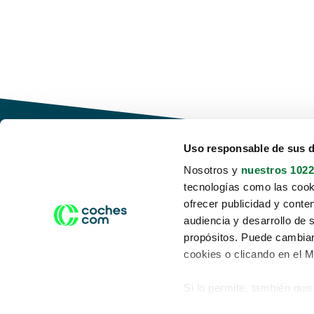
Uso responsable de sus 
Nosotros y
nuestros 1022
tecnologías como las cooki
Conduce tu futuro,
ofrecer publicidad y conte
desata tu movilidad
audiencia y desarrollo de 
propósitos. Puede cambiar
cookies o clicando en el 
Si lo permite, también qui
Acerca de nosotros
Aviso legal
Recopilar información