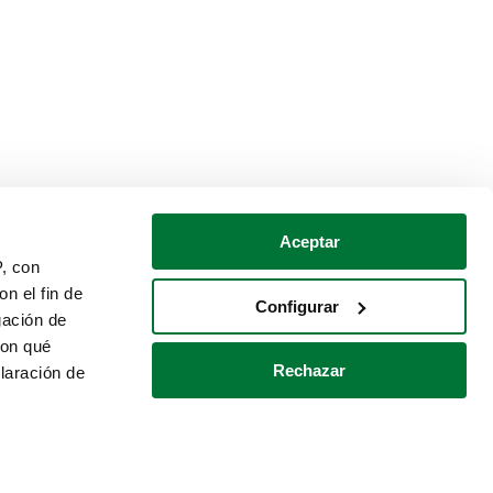
Aceptar
P, con
n el fin de
Configurar
gación de
con qué
Rechazar
laración de
Política de cookies
Contacto
 varios metros