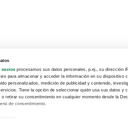
datos
 socios
procesamos sus datos personales, p.ej., su dirección I
es para almacenar y acceder la información en su dispositivo co
nido personalizados, medición de publicidad y contenido, investi
servicios. Tiene la opción de seleccionar quién usa sus datos y 
 o retirar su consentimiento en cualquier momento desde la Dec
Menú de consentimiento.
siéramos:
Aviso protección de datos
 sobre su ubicación geográfica que puede tener una precisión de