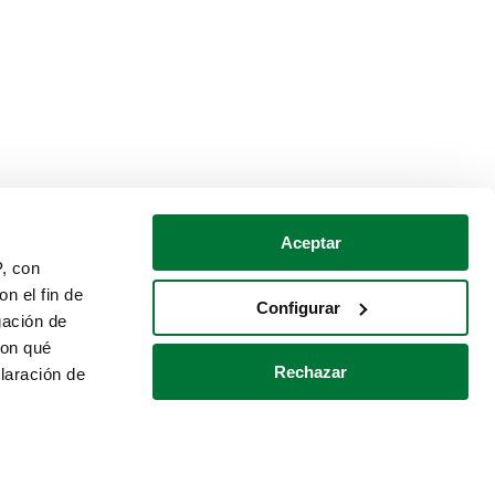
Aceptar
P, con
n el fin de
Configurar
gación de
con qué
Rechazar
laración de
Política de cookies
Contacto
 varios metros