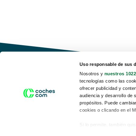
Uso responsable de sus 
Nosotros y
nuestros 1022
tecnologías como las cooki
Conduce tu futuro,
ofrecer publicidad y conte
desata tu movilidad
audiencia y desarrollo de 
propósitos. Puede cambiar
cookies o clicando en el 
Si lo permite, también qui
Acerca de nosotros
Aviso legal
Recopilar información