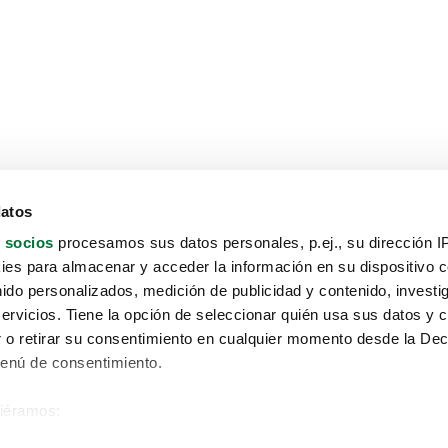
datos
 socios
procesamos sus datos personales, p.ej., su dirección I
es para almacenar y acceder la información en su dispositivo co
nido personalizados, medición de publicidad y contenido, investi
servicios. Tiene la opción de seleccionar quién usa sus datos y 
 o retirar su consentimiento en cualquier momento desde la Dec
Menú de consentimiento.
siéramos:
Aviso protección de datos
 sobre su ubicación geográfica que puede tener una precisión de