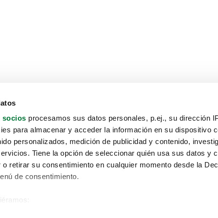
datos
 socios
procesamos sus datos personales, p.ej., su dirección I
es para almacenar y acceder la información en su dispositivo co
nido personalizados, medición de publicidad y contenido, investi
servicios. Tiene la opción de seleccionar quién usa sus datos y 
 o retirar su consentimiento en cualquier momento desde la Dec
Menú de consentimiento.
siéramos:
Aviso protección de datos
 sobre su ubicación geográfica que puede tener una precisión de