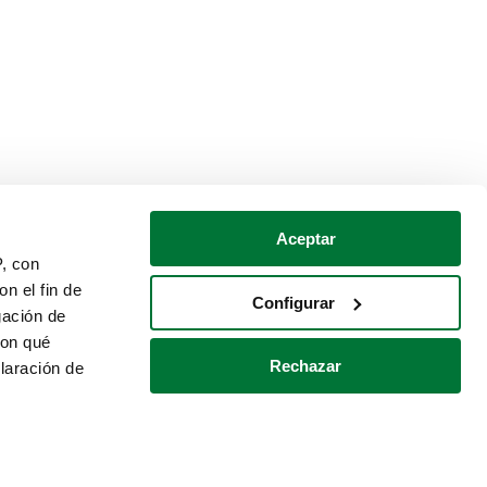
Aceptar
P, con
n el fin de
Configurar
gación de
con qué
Rechazar
laración de
Política de cookies
Contacto
 varios metros