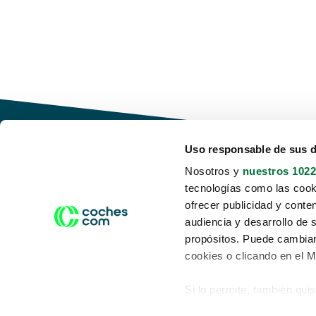
Uso responsable de sus 
Nosotros y
nuestros 1022
tecnologías como las cooki
Conduce tu futuro,
ofrecer publicidad y conte
desata tu movilidad
audiencia y desarrollo de 
propósitos. Puede cambiar
cookies o clicando en el 
Si lo permite, también qui
Acerca de nosotros
Aviso legal
Recopilar información