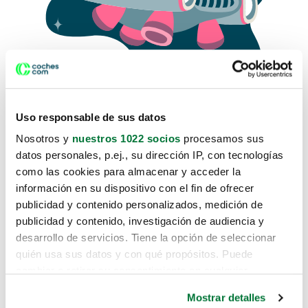
Uso responsable de sus datos
Nosotros y
nuestros 1022 socios
procesamos sus
datos personales, p.ej., su dirección IP, con tecnologías
como las cookies para almacenar y acceder la
Lo sentimos, no sabemos como
información en su dispositivo con el fin de ofrecer
te hemos traido hasta aquí.
publicidad y contenido personalizados, medición de
publicidad y contenido, investigación de audiencia y
desarrollo de servicios. Tiene la opción de seleccionar
Pero puedes encontrar el coche que estás
quién usa sus datos y con qué propósitos. Puede
buscando en alguno de estos enlaces:
cambiar o retirar su consentimiento en cualquier
momento desde la Declaración de cookies o clicando en
Coches nuevos
Mostrar detalles
el Menú de consentimiento.