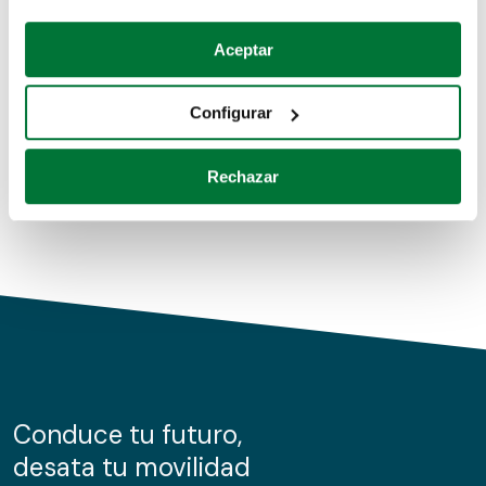
Coches de segunda mano
Si lo permite, también quisiéramos:
Aceptar
Recopilar información sobre su ubicación geográfica
Coches de km0
que puede tener una precisión de varios metros
Configurar
Coches de renting
Identificar su dispositivo analizándolo activamente
para buscar características específicas (huellas
Rechazar
digitales)
Obtenga más información sobre cómo se procesan sus
datos personales y establezca sus preferencias en la
sección de datos
. Puede cambiar o retirar su
consentimiento en cualquier momento en la Declaración
de cookies.
Las cookies de este sitio web se usan para personalizar
el contenido y los anuncios, ofrecer funciones de redes
sociales y analizar el tráfico. Además, compartimos
Conduce tu futuro,
información sobre el uso que haga del sitio web con
desata tu movilidad
nuestros partners de redes sociales, publicidad y análisis