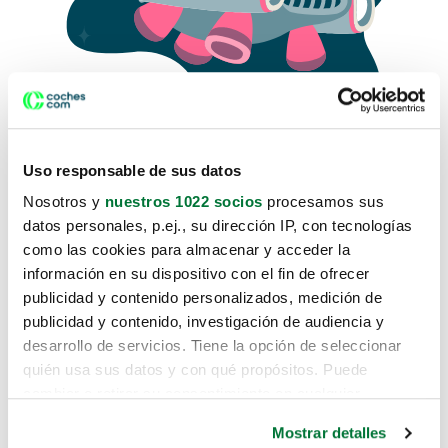
Uso responsable de sus datos
Nosotros y
nuestros 1022 socios
procesamos sus
datos personales, p.ej., su dirección IP, con tecnologías
como las cookies para almacenar y acceder la
Lo sentimos, no sabemos como
información en su dispositivo con el fin de ofrecer
te hemos traido hasta aquí.
publicidad y contenido personalizados, medición de
publicidad y contenido, investigación de audiencia y
desarrollo de servicios. Tiene la opción de seleccionar
Pero puedes encontrar el coche que estás
quién usa sus datos y con qué propósitos. Puede
buscando en alguno de estos enlaces:
cambiar o retirar su consentimiento en cualquier
momento desde la Declaración de cookies o clicando en
Coches nuevos
Mostrar detalles
el Menú de consentimiento.