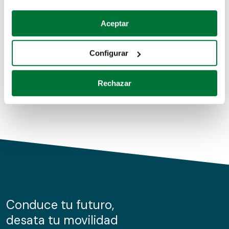
Coches de segunda mano
Si lo permite, también quisiéramos:
Aceptar
Recopilar información sobre su ubicación geográfica
Coches de km0
que puede tener una precisión de varios metros
Configurar
Coches de renting
Identificar su dispositivo analizándolo activamente
para buscar características específicas (huellas
Rechazar
digitales)
Obtenga más información sobre cómo se procesan sus
datos personales y establezca sus preferencias en la
sección de datos
. Puede cambiar o retirar su
consentimiento en cualquier momento en la Declaración
de cookies.
Las cookies de este sitio web se usan para personalizar
el contenido y los anuncios, ofrecer funciones de redes
sociales y analizar el tráfico. Además, compartimos
Conduce tu futuro,
información sobre el uso que haga del sitio web con
desata tu movilidad
nuestros partners de redes sociales, publicidad y análisis