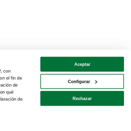
Aceptar
P, con
n el fin de
Configurar
gación de
con qué
Rechazar
laración de
Política de cookies
Contacto
 varios metros