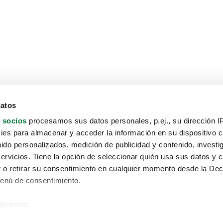
datos
 socios
procesamos sus datos personales, p.ej., su dirección I
es para almacenar y acceder la información en su dispositivo co
nido personalizados, medición de publicidad y contenido, investi
servicios. Tiene la opción de seleccionar quién usa sus datos y 
 o retirar su consentimiento en cualquier momento desde la Dec
Menú de consentimiento.
siéramos:
Aviso protección de datos
 sobre su ubicación geográfica que puede tener una precisión de