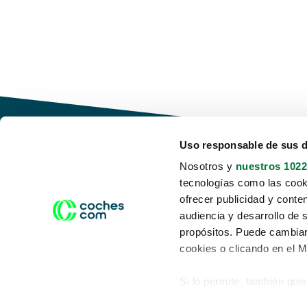
Uso responsable de sus 
Nosotros y
nuestros 1022
tecnologías como las cooki
Conduce tu futuro,
ofrecer publicidad y conte
desata tu movilidad
audiencia y desarrollo de 
propósitos. Puede cambiar
cookies o clicando en el 
Si lo permite, también qui
Acerca de nosotros
Aviso legal
Recopilar información