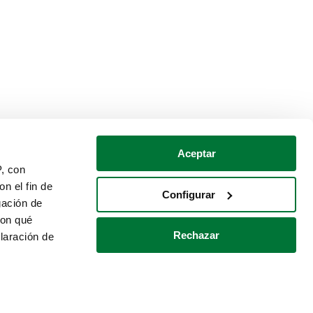
Aceptar
P, con
n el fin de
Configurar
gación de
con qué
Rechazar
laración de
Política de cookies
Contacto
 varios metros