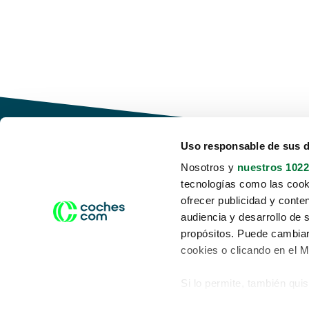
Uso responsable de sus 
Nosotros y
nuestros 1022
tecnologías como las cooki
Conduce tu futuro,
ofrecer publicidad y conte
desata tu movilidad
audiencia y desarrollo de 
propósitos. Puede cambiar
cookies o clicando en el 
Si lo permite, también qui
Acerca de nosotros
Aviso legal
Recopilar información