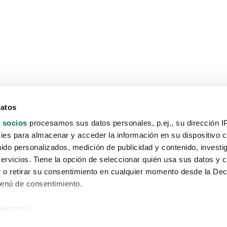
datos
 socios
procesamos sus datos personales, p.ej., su dirección I
es para almacenar y acceder la información en su dispositivo co
nido personalizados, medición de publicidad y contenido, investi
servicios. Tiene la opción de seleccionar quién usa sus datos y 
 o retirar su consentimiento en cualquier momento desde la Dec
Menú de consentimiento.
siéramos:
Aviso protección de datos
 sobre su ubicación geográfica que puede tener una precisión de