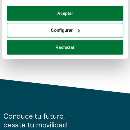
Coches de segunda mano
Si lo permite, también quisiéramos:
Aceptar
Recopilar información sobre su ubicación geográfica
Coches de km0
que puede tener una precisión de varios metros
Configurar
Coches de renting
Identificar su dispositivo analizándolo activamente
para buscar características específicas (huellas
Rechazar
digitales)
Obtenga más información sobre cómo se procesan sus
datos personales y establezca sus preferencias en la
sección de datos
. Puede cambiar o retirar su
consentimiento en cualquier momento en la Declaración
de cookies.
Las cookies de este sitio web se usan para personalizar
el contenido y los anuncios, ofrecer funciones de redes
sociales y analizar el tráfico. Además, compartimos
Conduce tu futuro,
información sobre el uso que haga del sitio web con
desata tu movilidad
nuestros partners de redes sociales, publicidad y análisis