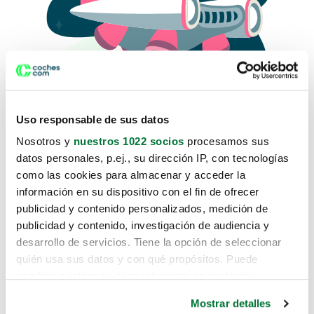
Uso responsable de sus datos
Nosotros y
nuestros 1022 socios
procesamos sus
datos personales, p.ej., su dirección IP, con tecnologías
como las cookies para almacenar y acceder la
Lo sentimos, no sabemos como
información en su dispositivo con el fin de ofrecer
te hemos traido hasta aquí.
publicidad y contenido personalizados, medición de
publicidad y contenido, investigación de audiencia y
desarrollo de servicios. Tiene la opción de seleccionar
Pero puedes encontrar el coche que estás
quién usa sus datos y con qué propósitos. Puede
buscando en alguno de estos enlaces:
cambiar o retirar su consentimiento en cualquier
momento desde la Declaración de cookies o clicando en
Coches nuevos
Mostrar detalles
el Menú de consentimiento.