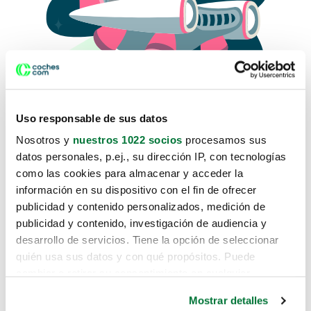
Uso responsable de sus datos
Nosotros y
nuestros 1022 socios
procesamos sus
datos personales, p.ej., su dirección IP, con tecnologías
como las cookies para almacenar y acceder la
Lo sentimos, no sabemos como
información en su dispositivo con el fin de ofrecer
te hemos traido hasta aquí.
publicidad y contenido personalizados, medición de
publicidad y contenido, investigación de audiencia y
desarrollo de servicios. Tiene la opción de seleccionar
Pero puedes encontrar el coche que estás
quién usa sus datos y con qué propósitos. Puede
buscando en alguno de estos enlaces:
cambiar o retirar su consentimiento en cualquier
momento desde la Declaración de cookies o clicando en
Coches nuevos
Mostrar detalles
el Menú de consentimiento.