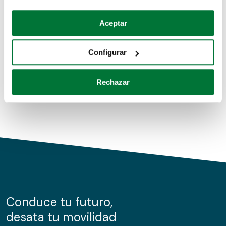
Coches de segunda mano
Si lo permite, también quisiéramos:
Aceptar
Recopilar información sobre su ubicación geográfica
Coches de km0
que puede tener una precisión de varios metros
Configurar
Coches de renting
Identificar su dispositivo analizándolo activamente
para buscar características específicas (huellas
Rechazar
digitales)
Obtenga más información sobre cómo se procesan sus
datos personales y establezca sus preferencias en la
sección de datos
. Puede cambiar o retirar su
consentimiento en cualquier momento en la Declaración
de cookies.
Las cookies de este sitio web se usan para personalizar
el contenido y los anuncios, ofrecer funciones de redes
sociales y analizar el tráfico. Además, compartimos
Conduce tu futuro,
información sobre el uso que haga del sitio web con
desata tu movilidad
nuestros partners de redes sociales, publicidad y análisis