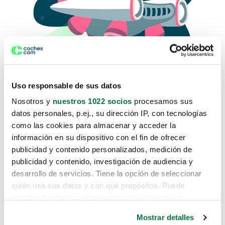
Uso responsable de sus datos
Nosotros y
nuestros 1022 socios
procesamos sus
datos personales, p.ej., su dirección IP, con tecnologías
como las cookies para almacenar y acceder la
Lo sentimos, no sabemos como
información en su dispositivo con el fin de ofrecer
te hemos traido hasta aquí.
publicidad y contenido personalizados, medición de
publicidad y contenido, investigación de audiencia y
desarrollo de servicios. Tiene la opción de seleccionar
Pero puedes encontrar el coche que estás
quién usa sus datos y con qué propósitos. Puede
buscando en alguno de estos enlaces:
cambiar o retirar su consentimiento en cualquier
momento desde la Declaración de cookies o clicando en
Coches nuevos
Mostrar detalles
el Menú de consentimiento.