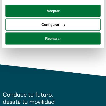
Coches de segunda mano
Si lo permite, también quisiéramos:
Aceptar
Recopilar información sobre su ubicación geográfica
Coches de km0
que puede tener una precisión de varios metros
Configurar
Coches de renting
Identificar su dispositivo analizándolo activamente
para buscar características específicas (huellas
Rechazar
digitales)
Obtenga más información sobre cómo se procesan sus
datos personales y establezca sus preferencias en la
sección de datos
. Puede cambiar o retirar su
consentimiento en cualquier momento en la Declaración
de cookies.
Las cookies de este sitio web se usan para personalizar
el contenido y los anuncios, ofrecer funciones de redes
sociales y analizar el tráfico. Además, compartimos
Conduce tu futuro,
información sobre el uso que haga del sitio web con
desata tu movilidad
nuestros partners de redes sociales, publicidad y análisis