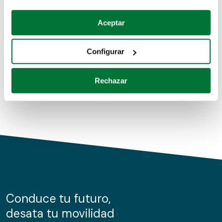
Coches de segunda mano
Si lo permite, también quisiéramos:
Aceptar
Recopilar información sobre su ubicación geográfica
Coches de km0
que puede tener una precisión de varios metros
Configurar
Coches de renting
Identificar su dispositivo analizándolo activamente
para buscar características específicas (huellas
Rechazar
digitales)
Obtenga más información sobre cómo se procesan sus
datos personales y establezca sus preferencias en la
sección de datos
. Puede cambiar o retirar su
consentimiento en cualquier momento en la Declaración
de cookies.
Las cookies de este sitio web se usan para personalizar
el contenido y los anuncios, ofrecer funciones de redes
sociales y analizar el tráfico. Además, compartimos
Conduce tu futuro,
información sobre el uso que haga del sitio web con
desata tu movilidad
nuestros partners de redes sociales, publicidad y análisis