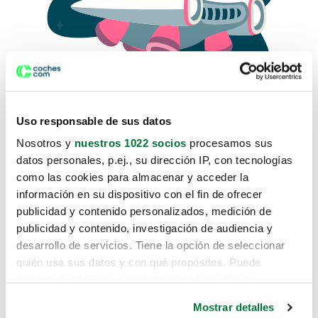
Uso responsable de sus datos
Nosotros y
nuestros 1022 socios
procesamos sus
datos personales, p.ej., su dirección IP, con tecnologías
como las cookies para almacenar y acceder la
Lo sentimos, no sabemos como
información en su dispositivo con el fin de ofrecer
te hemos traido hasta aquí.
publicidad y contenido personalizados, medición de
publicidad y contenido, investigación de audiencia y
desarrollo de servicios. Tiene la opción de seleccionar
Pero puedes encontrar el coche que estás
quién usa sus datos y con qué propósitos. Puede
buscando en alguno de estos enlaces:
cambiar o retirar su consentimiento en cualquier
momento desde la Declaración de cookies o clicando en
Coches nuevos
Mostrar detalles
el Menú de consentimiento.