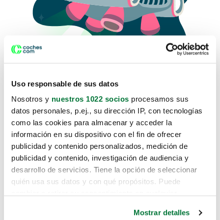
Uso responsable de sus datos
Nosotros y
nuestros 1022 socios
procesamos sus
datos personales, p.ej., su dirección IP, con tecnologías
como las cookies para almacenar y acceder la
Lo sentimos, no sabemos como
información en su dispositivo con el fin de ofrecer
te hemos traido hasta aquí.
publicidad y contenido personalizados, medición de
publicidad y contenido, investigación de audiencia y
desarrollo de servicios. Tiene la opción de seleccionar
Pero puedes encontrar el coche que estás
quién usa sus datos y con qué propósitos. Puede
buscando en alguno de estos enlaces:
cambiar o retirar su consentimiento en cualquier
momento desde la Declaración de cookies o clicando en
Coches nuevos
Mostrar detalles
el Menú de consentimiento.