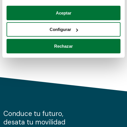
Coches de segunda mano
Si lo permite, también quisiéramos:
Aceptar
Recopilar información sobre su ubicación geográfica
Coches de km0
que puede tener una precisión de varios metros
Configurar
Coches de renting
Identificar su dispositivo analizándolo activamente
para buscar características específicas (huellas
Rechazar
digitales)
Obtenga más información sobre cómo se procesan sus
datos personales y establezca sus preferencias en la
sección de datos
. Puede cambiar o retirar su
consentimiento en cualquier momento en la Declaración
de cookies.
Las cookies de este sitio web se usan para personalizar
el contenido y los anuncios, ofrecer funciones de redes
sociales y analizar el tráfico. Además, compartimos
Conduce tu futuro,
información sobre el uso que haga del sitio web con
desata tu movilidad
nuestros partners de redes sociales, publicidad y análisis