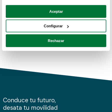
Coches de segunda mano
Si lo permite, también quisiéramos:
Aceptar
Recopilar información sobre su ubicación geográfica
Coches de km0
que puede tener una precisión de varios metros
Configurar
Coches de renting
Identificar su dispositivo analizándolo activamente
para buscar características específicas (huellas
Rechazar
digitales)
Obtenga más información sobre cómo se procesan sus
datos personales y establezca sus preferencias en la
sección de datos
. Puede cambiar o retirar su
consentimiento en cualquier momento en la Declaración
de cookies.
Las cookies de este sitio web se usan para personalizar
el contenido y los anuncios, ofrecer funciones de redes
sociales y analizar el tráfico. Además, compartimos
Conduce tu futuro,
información sobre el uso que haga del sitio web con
desata tu movilidad
nuestros partners de redes sociales, publicidad y análisis