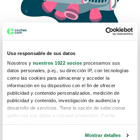
Uso responsable de sus datos
Nosotros y
nuestros 1022 socios
procesamos sus
datos personales, p.ej., su dirección IP, con tecnologías
como las cookies para almacenar y acceder la
Lo sentimos, no sabemos como
información en su dispositivo con el fin de ofrecer
te hemos traido hasta aquí.
publicidad y contenido personalizados, medición de
publicidad y contenido, investigación de audiencia y
desarrollo de servicios. Tiene la opción de seleccionar
Pero puedes encontrar el coche que estás
quién usa sus datos y con qué propósitos. Puede
buscando en alguno de estos enlaces:
cambiar o retirar su consentimiento en cualquier
momento desde la Declaración de cookies o clicando en
Coches nuevos
Mostrar detalles
el Menú de consentimiento.