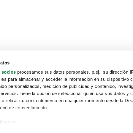
datos
 socios
procesamos sus datos personales, p.ej., su dirección I
es para almacenar y acceder la información en su dispositivo co
nido personalizados, medición de publicidad y contenido, investi
servicios. Tiene la opción de seleccionar quién usa sus datos y 
 o retirar su consentimiento en cualquier momento desde la Dec
Menú de consentimiento.
siéramos:
Aviso protección de datos
 sobre su ubicación geográfica que puede tener una precisión de