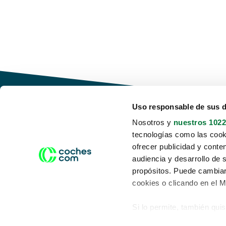
Uso responsable de sus 
Nosotros y
nuestros 1022
tecnologías como las cooki
Conduce tu futuro,
ofrecer publicidad y conte
desata tu movilidad
audiencia y desarrollo de 
propósitos. Puede cambiar
cookies o clicando en el 
Si lo permite, también qui
Acerca de nosotros
Aviso legal
Recopilar información