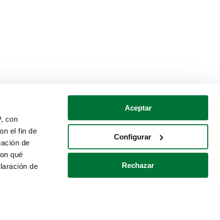
Aceptar
P, con
n el fin de
Configurar
gación de
con qué
Rechazar
laración de
Política de cookies
Contacto
 varios metros