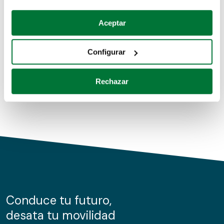
Coches de segunda mano
Si lo permite, también quisiéramos:
Aceptar
Recopilar información sobre su ubicación geográfica
Coches de km0
que puede tener una precisión de varios metros
Configurar
Coches de renting
Identificar su dispositivo analizándolo activamente
para buscar características específicas (huellas
Rechazar
digitales)
Obtenga más información sobre cómo se procesan sus
datos personales y establezca sus preferencias en la
sección de datos
. Puede cambiar o retirar su
consentimiento en cualquier momento en la Declaración
de cookies.
Las cookies de este sitio web se usan para personalizar
el contenido y los anuncios, ofrecer funciones de redes
sociales y analizar el tráfico. Además, compartimos
Conduce tu futuro,
información sobre el uso que haga del sitio web con
desata tu movilidad
nuestros partners de redes sociales, publicidad y análisis