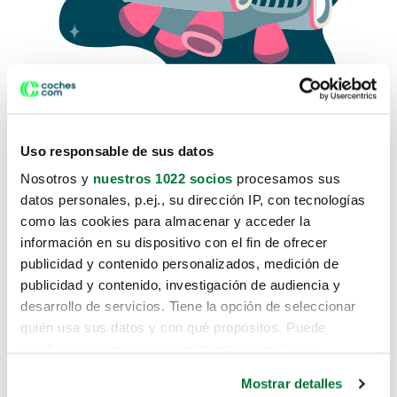
Uso responsable de sus datos
Nosotros y
nuestros 1022 socios
procesamos sus
datos personales, p.ej., su dirección IP, con tecnologías
como las cookies para almacenar y acceder la
Lo sentimos, no sabemos como
información en su dispositivo con el fin de ofrecer
te hemos traido hasta aquí.
publicidad y contenido personalizados, medición de
publicidad y contenido, investigación de audiencia y
desarrollo de servicios. Tiene la opción de seleccionar
Pero puedes encontrar el coche que estás
quién usa sus datos y con qué propósitos. Puede
buscando en alguno de estos enlaces:
cambiar o retirar su consentimiento en cualquier
momento desde la Declaración de cookies o clicando en
Coches nuevos
Mostrar detalles
el Menú de consentimiento.