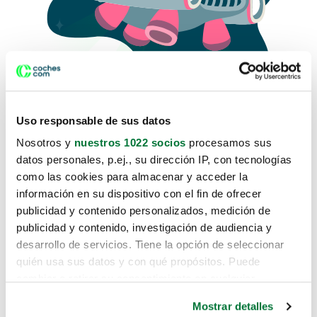
Uso responsable de sus datos
Nosotros y
nuestros 1022 socios
procesamos sus
datos personales, p.ej., su dirección IP, con tecnologías
como las cookies para almacenar y acceder la
Lo sentimos, no sabemos como
información en su dispositivo con el fin de ofrecer
te hemos traido hasta aquí.
publicidad y contenido personalizados, medición de
publicidad y contenido, investigación de audiencia y
desarrollo de servicios. Tiene la opción de seleccionar
Pero puedes encontrar el coche que estás
quién usa sus datos y con qué propósitos. Puede
buscando en alguno de estos enlaces:
cambiar o retirar su consentimiento en cualquier
momento desde la Declaración de cookies o clicando en
Coches nuevos
Mostrar detalles
el Menú de consentimiento.