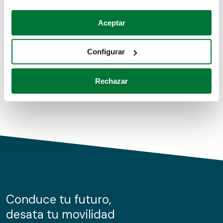
Coches de segunda mano
Si lo permite, también quisiéramos:
Aceptar
Recopilar información sobre su ubicación geográfica
Coches de km0
que puede tener una precisión de varios metros
Configurar
Coches de renting
Identificar su dispositivo analizándolo activamente
para buscar características específicas (huellas
Rechazar
digitales)
Obtenga más información sobre cómo se procesan sus
datos personales y establezca sus preferencias en la
sección de datos
. Puede cambiar o retirar su
consentimiento en cualquier momento en la Declaración
de cookies.
Las cookies de este sitio web se usan para personalizar
el contenido y los anuncios, ofrecer funciones de redes
sociales y analizar el tráfico. Además, compartimos
Conduce tu futuro,
información sobre el uso que haga del sitio web con
desata tu movilidad
nuestros partners de redes sociales, publicidad y análisis