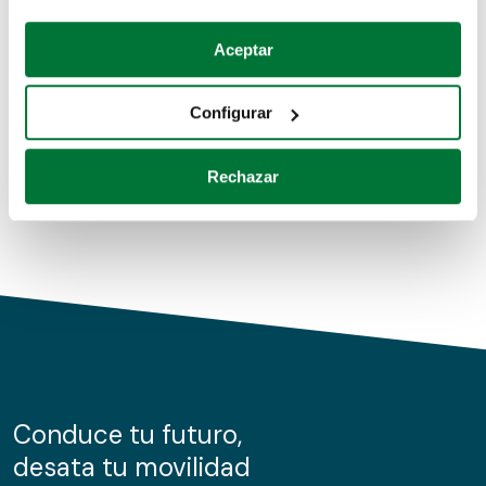
Coches de segunda mano
Si lo permite, también quisiéramos:
Aceptar
Recopilar información sobre su ubicación geográfica
Coches de km0
que puede tener una precisión de varios metros
Configurar
Coches de renting
Identificar su dispositivo analizándolo activamente
para buscar características específicas (huellas
Rechazar
digitales)
Obtenga más información sobre cómo se procesan sus
datos personales y establezca sus preferencias en la
sección de datos
. Puede cambiar o retirar su
consentimiento en cualquier momento en la Declaración
de cookies.
Las cookies de este sitio web se usan para personalizar
el contenido y los anuncios, ofrecer funciones de redes
sociales y analizar el tráfico. Además, compartimos
Conduce tu futuro,
información sobre el uso que haga del sitio web con
desata tu movilidad
nuestros partners de redes sociales, publicidad y análisis