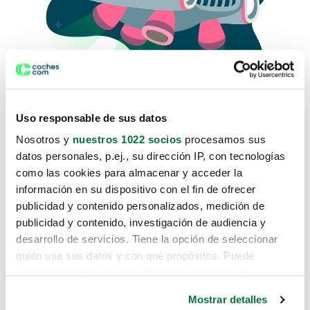
Uso responsable de sus datos
Nosotros y
nuestros 1022 socios
procesamos sus
datos personales, p.ej., su dirección IP, con tecnologías
como las cookies para almacenar y acceder la
Lo sentimos, no sabemos como
información en su dispositivo con el fin de ofrecer
te hemos traido hasta aquí.
publicidad y contenido personalizados, medición de
publicidad y contenido, investigación de audiencia y
desarrollo de servicios. Tiene la opción de seleccionar
Pero puedes encontrar el coche que estás
quién usa sus datos y con qué propósitos. Puede
buscando en alguno de estos enlaces:
cambiar o retirar su consentimiento en cualquier
momento desde la Declaración de cookies o clicando en
Coches nuevos
Mostrar detalles
el Menú de consentimiento.