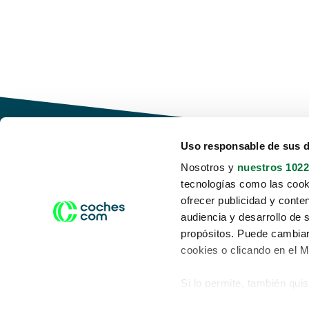
Uso responsable de sus 
Nosotros y
nuestros 1022
tecnologías como las cooki
Conduce tu futuro,
ofrecer publicidad y conte
desata tu movilidad
audiencia y desarrollo de 
propósitos. Puede cambiar
cookies o clicando en el 
Si lo permite, también qui
Acerca de nosotros
Aviso legal
Recopilar información