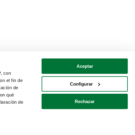
Aceptar
P, con
n el fin de
Configurar
gación de
con qué
Rechazar
laración de
Política de cookies
Contacto
 varios metros