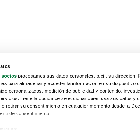
datos
 socios
procesamos sus datos personales, p.ej., su dirección I
es para almacenar y acceder la información en su dispositivo co
nido personalizados, medición de publicidad y contenido, investi
servicios. Tiene la opción de seleccionar quién usa sus datos y 
 o retirar su consentimiento en cualquier momento desde la Dec
Menú de consentimiento.
siéramos:
Aviso protección de datos
 sobre su ubicación geográfica que puede tener una precisión de