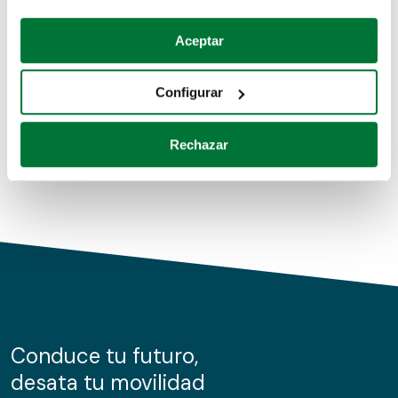
Coches de segunda mano
Si lo permite, también quisiéramos:
Aceptar
Recopilar información sobre su ubicación geográfica
Coches de km0
que puede tener una precisión de varios metros
Configurar
Coches de renting
Identificar su dispositivo analizándolo activamente
para buscar características específicas (huellas
Rechazar
digitales)
Obtenga más información sobre cómo se procesan sus
datos personales y establezca sus preferencias en la
sección de datos
. Puede cambiar o retirar su
consentimiento en cualquier momento en la Declaración
de cookies.
Las cookies de este sitio web se usan para personalizar
el contenido y los anuncios, ofrecer funciones de redes
sociales y analizar el tráfico. Además, compartimos
Conduce tu futuro,
información sobre el uso que haga del sitio web con
desata tu movilidad
nuestros partners de redes sociales, publicidad y análisis