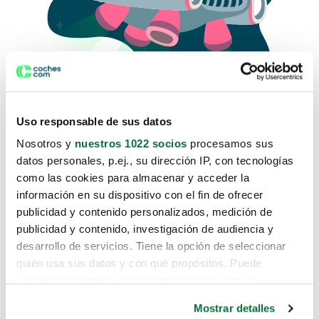
Uso responsable de sus datos
Nosotros y
nuestros 1022 socios
procesamos sus
datos personales, p.ej., su dirección IP, con tecnologías
como las cookies para almacenar y acceder la
Lo sentimos, no sabemos como
información en su dispositivo con el fin de ofrecer
te hemos traido hasta aquí.
publicidad y contenido personalizados, medición de
publicidad y contenido, investigación de audiencia y
desarrollo de servicios. Tiene la opción de seleccionar
Pero puedes encontrar el coche que estás
quién usa sus datos y con qué propósitos. Puede
buscando en alguno de estos enlaces:
cambiar o retirar su consentimiento en cualquier
momento desde la Declaración de cookies o clicando en
Coches nuevos
Mostrar detalles
el Menú de consentimiento.