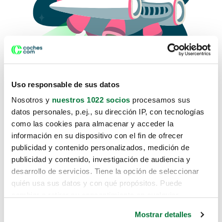
Uso responsable de sus datos
Nosotros y
nuestros 1022 socios
procesamos sus
datos personales, p.ej., su dirección IP, con tecnologías
como las cookies para almacenar y acceder la
Lo sentimos, no sabemos como
información en su dispositivo con el fin de ofrecer
te hemos traido hasta aquí.
publicidad y contenido personalizados, medición de
publicidad y contenido, investigación de audiencia y
desarrollo de servicios. Tiene la opción de seleccionar
Pero puedes encontrar el coche que estás
quién usa sus datos y con qué propósitos. Puede
buscando en alguno de estos enlaces:
cambiar o retirar su consentimiento en cualquier
momento desde la Declaración de cookies o clicando en
Coches nuevos
Mostrar detalles
el Menú de consentimiento.