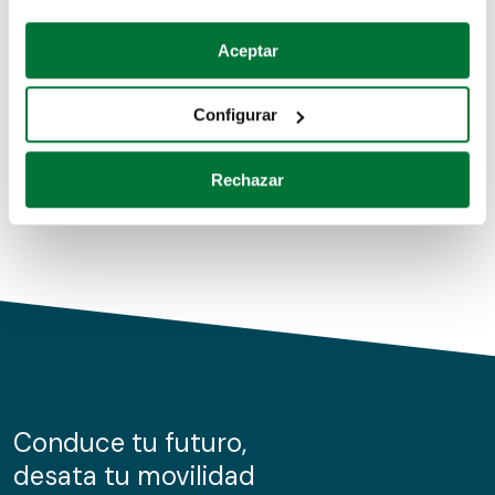
Coches de segunda mano
Si lo permite, también quisiéramos:
Aceptar
Recopilar información sobre su ubicación geográfica
Coches de km0
que puede tener una precisión de varios metros
Configurar
Coches de renting
Identificar su dispositivo analizándolo activamente
para buscar características específicas (huellas
Rechazar
digitales)
Obtenga más información sobre cómo se procesan sus
datos personales y establezca sus preferencias en la
sección de datos
. Puede cambiar o retirar su
consentimiento en cualquier momento en la Declaración
de cookies.
Las cookies de este sitio web se usan para personalizar
el contenido y los anuncios, ofrecer funciones de redes
sociales y analizar el tráfico. Además, compartimos
Conduce tu futuro,
información sobre el uso que haga del sitio web con
desata tu movilidad
nuestros partners de redes sociales, publicidad y análisis