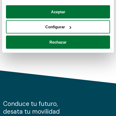
Coches de segunda mano
Si lo permite, también quisiéramos:
Aceptar
Recopilar información sobre su ubicación geográfica
Coches de km0
que puede tener una precisión de varios metros
Configurar
Coches de renting
Identificar su dispositivo analizándolo activamente
para buscar características específicas (huellas
Rechazar
digitales)
Obtenga más información sobre cómo se procesan sus
datos personales y establezca sus preferencias en la
sección de datos
. Puede cambiar o retirar su
consentimiento en cualquier momento en la Declaración
de cookies.
Las cookies de este sitio web se usan para personalizar
el contenido y los anuncios, ofrecer funciones de redes
sociales y analizar el tráfico. Además, compartimos
Conduce tu futuro,
información sobre el uso que haga del sitio web con
desata tu movilidad
nuestros partners de redes sociales, publicidad y análisis