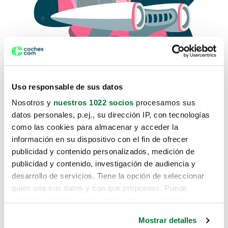
Uso responsable de sus datos
Nosotros y
nuestros 1022 socios
procesamos sus
datos personales, p.ej., su dirección IP, con tecnologías
como las cookies para almacenar y acceder la
Lo sentimos, no sabemos como
información en su dispositivo con el fin de ofrecer
te hemos traido hasta aquí.
publicidad y contenido personalizados, medición de
publicidad y contenido, investigación de audiencia y
desarrollo de servicios. Tiene la opción de seleccionar
Pero puedes encontrar el coche que estás
quién usa sus datos y con qué propósitos. Puede
buscando en alguno de estos enlaces:
cambiar o retirar su consentimiento en cualquier
momento desde la Declaración de cookies o clicando en
Coches nuevos
Mostrar detalles
el Menú de consentimiento.