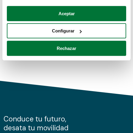
Coches de segunda mano
Si lo permite, también quisiéramos:
Aceptar
Recopilar información sobre su ubicación geográfica
Coches de km0
que puede tener una precisión de varios metros
Configurar
Coches de renting
Identificar su dispositivo analizándolo activamente
para buscar características específicas (huellas
Rechazar
digitales)
Obtenga más información sobre cómo se procesan sus
datos personales y establezca sus preferencias en la
sección de datos
. Puede cambiar o retirar su
consentimiento en cualquier momento en la Declaración
de cookies.
Las cookies de este sitio web se usan para personalizar
el contenido y los anuncios, ofrecer funciones de redes
sociales y analizar el tráfico. Además, compartimos
Conduce tu futuro,
información sobre el uso que haga del sitio web con
desata tu movilidad
nuestros partners de redes sociales, publicidad y análisis