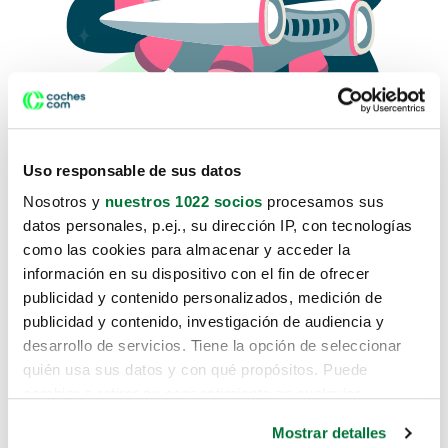
Uso responsable de sus datos
Nosotros y
nuestros 1022 socios
procesamos sus
datos personales, p.ej., su dirección IP, con tecnologías
como las cookies para almacenar y acceder la
Lo sentimos, no sabemos como
información en su dispositivo con el fin de ofrecer
te hemos traido hasta aquí.
publicidad y contenido personalizados, medición de
publicidad y contenido, investigación de audiencia y
desarrollo de servicios. Tiene la opción de seleccionar
Pero puedes encontrar el coche que estás
quién usa sus datos y con qué propósitos. Puede
buscando en alguno de estos enlaces:
cambiar o retirar su consentimiento en cualquier
momento desde la Declaración de cookies o clicando en
Coches nuevos
Mostrar detalles
el Menú de consentimiento.