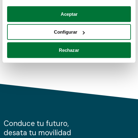
Coches de segunda mano
Si lo permite, también quisiéramos:
Aceptar
Recopilar información sobre su ubicación geográfica
Coches de km0
que puede tener una precisión de varios metros
Configurar
Coches de renting
Identificar su dispositivo analizándolo activamente
para buscar características específicas (huellas
Rechazar
digitales)
Obtenga más información sobre cómo se procesan sus
datos personales y establezca sus preferencias en la
sección de datos
. Puede cambiar o retirar su
consentimiento en cualquier momento en la Declaración
de cookies.
Las cookies de este sitio web se usan para personalizar
el contenido y los anuncios, ofrecer funciones de redes
sociales y analizar el tráfico. Además, compartimos
Conduce tu futuro,
información sobre el uso que haga del sitio web con
desata tu movilidad
nuestros partners de redes sociales, publicidad y análisis