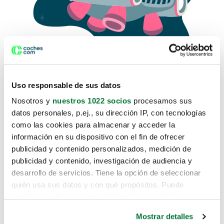
Uso responsable de sus datos
Nosotros y
nuestros 1022 socios
procesamos sus
datos personales, p.ej., su dirección IP, con tecnologías
como las cookies para almacenar y acceder la
Lo sentimos, no sabemos como
información en su dispositivo con el fin de ofrecer
te hemos traido hasta aquí.
publicidad y contenido personalizados, medición de
publicidad y contenido, investigación de audiencia y
desarrollo de servicios. Tiene la opción de seleccionar
Pero puedes encontrar el coche que estás
quién usa sus datos y con qué propósitos. Puede
buscando en alguno de estos enlaces:
cambiar o retirar su consentimiento en cualquier
momento desde la Declaración de cookies o clicando en
Coches nuevos
Mostrar detalles
el Menú de consentimiento.