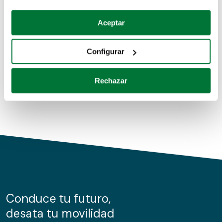
Coches de segunda mano
Si lo permite, también quisiéramos:
Aceptar
Recopilar información sobre su ubicación geográfica
Coches de km0
que puede tener una precisión de varios metros
Configurar
Coches de renting
Identificar su dispositivo analizándolo activamente
para buscar características específicas (huellas
Rechazar
digitales)
Obtenga más información sobre cómo se procesan sus
datos personales y establezca sus preferencias en la
sección de datos
. Puede cambiar o retirar su
consentimiento en cualquier momento en la Declaración
de cookies.
Las cookies de este sitio web se usan para personalizar
el contenido y los anuncios, ofrecer funciones de redes
sociales y analizar el tráfico. Además, compartimos
Conduce tu futuro,
información sobre el uso que haga del sitio web con
desata tu movilidad
nuestros partners de redes sociales, publicidad y análisis