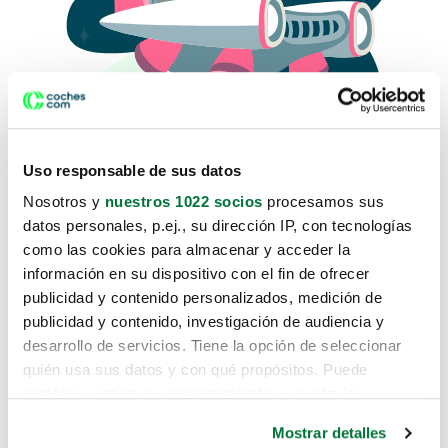
Uso responsable de sus datos
Nosotros y
nuestros 1022 socios
procesamos sus
datos personales, p.ej., su dirección IP, con tecnologías
como las cookies para almacenar y acceder la
Lo sentimos, no sabemos como
información en su dispositivo con el fin de ofrecer
te hemos traido hasta aquí.
publicidad y contenido personalizados, medición de
publicidad y contenido, investigación de audiencia y
desarrollo de servicios. Tiene la opción de seleccionar
Pero puedes encontrar el coche que estás
quién usa sus datos y con qué propósitos. Puede
buscando en alguno de estos enlaces:
cambiar o retirar su consentimiento en cualquier
momento desde la Declaración de cookies o clicando en
Coches nuevos
Mostrar detalles
el Menú de consentimiento.