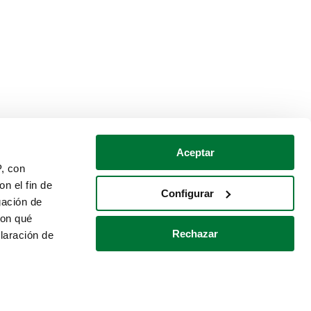
Aceptar
P, con
n el fin de
Configurar
gación de
con qué
Rechazar
laración de
Política de cookies
Contacto
 varios metros