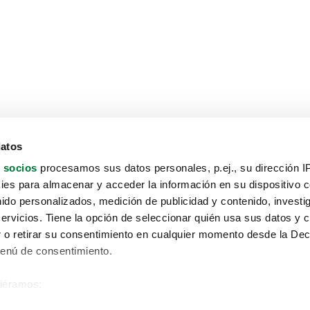
datos
 socios
procesamos sus datos personales, p.ej., su dirección I
es para almacenar y acceder la información en su dispositivo co
nido personalizados, medición de publicidad y contenido, investi
servicios. Tiene la opción de seleccionar quién usa sus datos y 
 o retirar su consentimiento en cualquier momento desde la Dec
Menú de consentimiento.
siéramos:
Aviso protección de datos
 sobre su ubicación geográfica que puede tener una precisión de