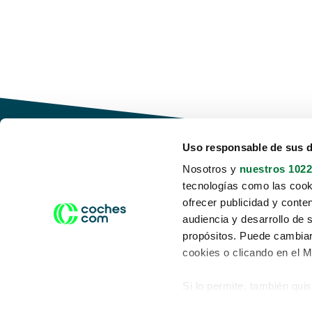
Uso responsable de sus 
Nosotros y
nuestros 1022
tecnologías como las cooki
Conduce tu futuro,
ofrecer publicidad y conte
desata tu movilidad
audiencia y desarrollo de 
propósitos. Puede cambiar
cookies o clicando en el 
Si lo permite, también qui
Acerca de nosotros
Aviso legal
Recopilar información