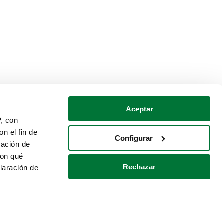
Aceptar
P, con
n el fin de
Configurar
gación de
con qué
Rechazar
laración de
Política de cookies
Contacto
 varios metros