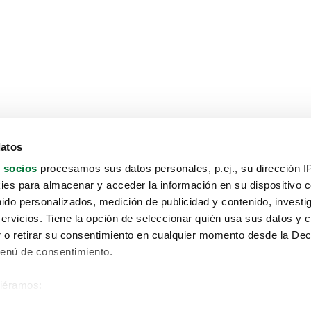
datos
 socios
procesamos sus datos personales, p.ej., su dirección I
es para almacenar y acceder la información en su dispositivo co
nido personalizados, medición de publicidad y contenido, investi
servicios. Tiene la opción de seleccionar quién usa sus datos y 
 o retirar su consentimiento en cualquier momento desde la Dec
Menú de consentimiento.
siéramos:
Aviso protección de datos
 sobre su ubicación geográfica que puede tener una precisión de