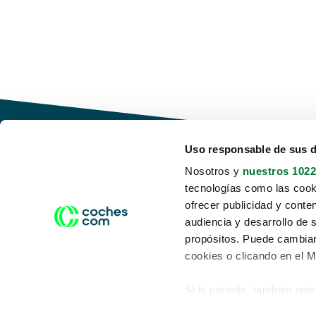
Uso responsable de sus 
Nosotros y
nuestros 1022
tecnologías como las cooki
Conduce tu futuro,
ofrecer publicidad y conte
desata tu movilidad
audiencia y desarrollo de 
propósitos. Puede cambiar
cookies o clicando en el 
Si lo permite, también qui
Acerca de nosotros
Aviso legal
Recopilar información