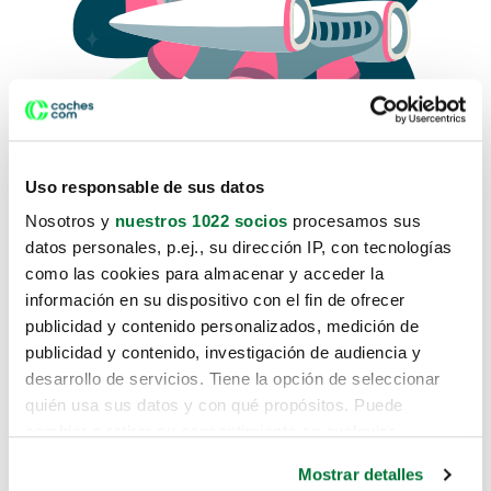
Uso responsable de sus datos
Nosotros y
nuestros 1022 socios
procesamos sus
datos personales, p.ej., su dirección IP, con tecnologías
como las cookies para almacenar y acceder la
Lo sentimos, no sabemos como
información en su dispositivo con el fin de ofrecer
te hemos traido hasta aquí.
publicidad y contenido personalizados, medición de
publicidad y contenido, investigación de audiencia y
desarrollo de servicios. Tiene la opción de seleccionar
Pero puedes encontrar el coche que estás
quién usa sus datos y con qué propósitos. Puede
buscando en alguno de estos enlaces:
cambiar o retirar su consentimiento en cualquier
momento desde la Declaración de cookies o clicando en
Coches nuevos
Mostrar detalles
el Menú de consentimiento.