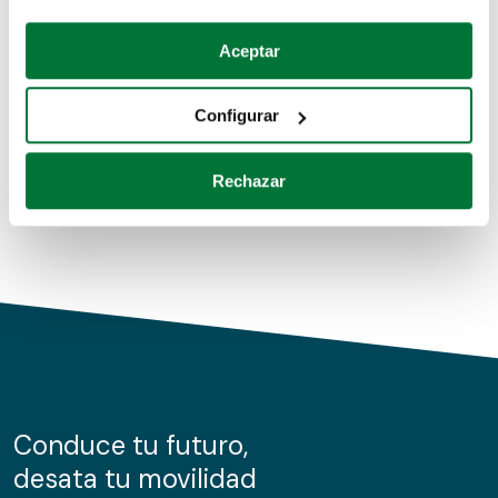
Coches de segunda mano
Si lo permite, también quisiéramos:
Aceptar
Recopilar información sobre su ubicación geográfica
Coches de km0
que puede tener una precisión de varios metros
Configurar
Coches de renting
Identificar su dispositivo analizándolo activamente
para buscar características específicas (huellas
Rechazar
digitales)
Obtenga más información sobre cómo se procesan sus
datos personales y establezca sus preferencias en la
sección de datos
. Puede cambiar o retirar su
consentimiento en cualquier momento en la Declaración
de cookies.
Las cookies de este sitio web se usan para personalizar
el contenido y los anuncios, ofrecer funciones de redes
sociales y analizar el tráfico. Además, compartimos
Conduce tu futuro,
información sobre el uso que haga del sitio web con
desata tu movilidad
nuestros partners de redes sociales, publicidad y análisis