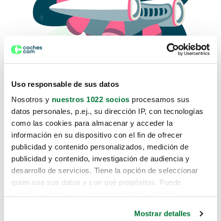
Uso responsable de sus datos
Nosotros y
nuestros 1022 socios
procesamos sus
datos personales, p.ej., su dirección IP, con tecnologías
como las cookies para almacenar y acceder la
Lo sentimos, no sabemos como
información en su dispositivo con el fin de ofrecer
te hemos traido hasta aquí.
publicidad y contenido personalizados, medición de
publicidad y contenido, investigación de audiencia y
desarrollo de servicios. Tiene la opción de seleccionar
Pero puedes encontrar el coche que estás
quién usa sus datos y con qué propósitos. Puede
buscando en alguno de estos enlaces:
cambiar o retirar su consentimiento en cualquier
momento desde la Declaración de cookies o clicando en
Coches nuevos
Mostrar detalles
el Menú de consentimiento.