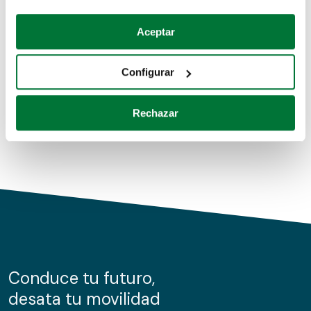
Coches de segunda mano
Si lo permite, también quisiéramos:
Aceptar
Recopilar información sobre su ubicación geográfica
Coches de km0
que puede tener una precisión de varios metros
Configurar
Coches de renting
Identificar su dispositivo analizándolo activamente
para buscar características específicas (huellas
Rechazar
digitales)
Obtenga más información sobre cómo se procesan sus
datos personales y establezca sus preferencias en la
sección de datos
. Puede cambiar o retirar su
consentimiento en cualquier momento en la Declaración
de cookies.
Las cookies de este sitio web se usan para personalizar
el contenido y los anuncios, ofrecer funciones de redes
sociales y analizar el tráfico. Además, compartimos
Conduce tu futuro,
información sobre el uso que haga del sitio web con
desata tu movilidad
nuestros partners de redes sociales, publicidad y análisis