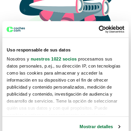
Uso responsable de sus datos
Nosotros y
nuestros 1022 socios
procesamos sus
datos personales, p.ej., su dirección IP, con tecnologías
como las cookies para almacenar y acceder la
Lo sentimos, no sabemos como
información en su dispositivo con el fin de ofrecer
te hemos traido hasta aquí.
publicidad y contenido personalizados, medición de
publicidad y contenido, investigación de audiencia y
desarrollo de servicios. Tiene la opción de seleccionar
Pero puedes encontrar el coche que estás
quién usa sus datos y con qué propósitos. Puede
buscando en alguno de estos enlaces:
cambiar o retirar su consentimiento en cualquier
momento desde la Declaración de cookies o clicando en
Coches nuevos
Mostrar detalles
el Menú de consentimiento.