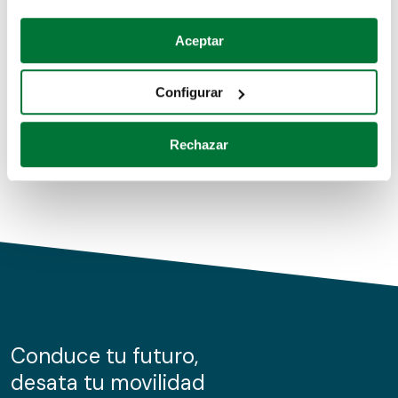
Coches de segunda mano
Si lo permite, también quisiéramos:
Aceptar
Recopilar información sobre su ubicación geográfica
Coches de km0
que puede tener una precisión de varios metros
Configurar
Coches de renting
Identificar su dispositivo analizándolo activamente
para buscar características específicas (huellas
Rechazar
digitales)
Obtenga más información sobre cómo se procesan sus
datos personales y establezca sus preferencias en la
sección de datos
. Puede cambiar o retirar su
consentimiento en cualquier momento en la Declaración
de cookies.
Las cookies de este sitio web se usan para personalizar
el contenido y los anuncios, ofrecer funciones de redes
sociales y analizar el tráfico. Además, compartimos
Conduce tu futuro,
información sobre el uso que haga del sitio web con
desata tu movilidad
nuestros partners de redes sociales, publicidad y análisis