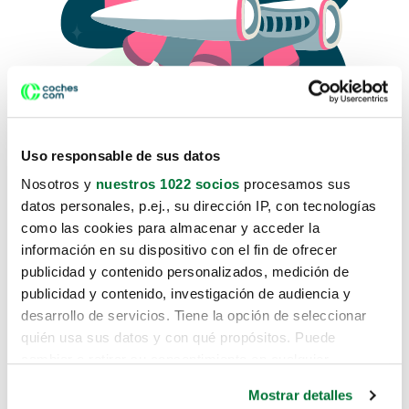
Uso responsable de sus datos
Nosotros y
nuestros 1022 socios
procesamos sus
datos personales, p.ej., su dirección IP, con tecnologías
como las cookies para almacenar y acceder la
Lo sentimos, no sabemos como
información en su dispositivo con el fin de ofrecer
te hemos traido hasta aquí.
publicidad y contenido personalizados, medición de
publicidad y contenido, investigación de audiencia y
desarrollo de servicios. Tiene la opción de seleccionar
Pero puedes encontrar el coche que estás
quién usa sus datos y con qué propósitos. Puede
buscando en alguno de estos enlaces:
cambiar o retirar su consentimiento en cualquier
momento desde la Declaración de cookies o clicando en
Coches nuevos
Mostrar detalles
el Menú de consentimiento.