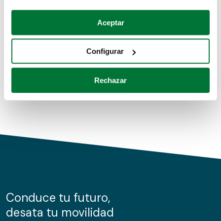
Coches de segunda mano
Si lo permite, también quisiéramos:
Aceptar
Recopilar información sobre su ubicación geográfica
Coches de km0
que puede tener una precisión de varios metros
Configurar
Coches de renting
Identificar su dispositivo analizándolo activamente
para buscar características específicas (huellas
Rechazar
digitales)
Obtenga más información sobre cómo se procesan sus
datos personales y establezca sus preferencias en la
sección de datos
. Puede cambiar o retirar su
consentimiento en cualquier momento en la Declaración
de cookies.
Las cookies de este sitio web se usan para personalizar
el contenido y los anuncios, ofrecer funciones de redes
sociales y analizar el tráfico. Además, compartimos
Conduce tu futuro,
información sobre el uso que haga del sitio web con
desata tu movilidad
nuestros partners de redes sociales, publicidad y análisis